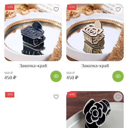
-53%
-53%
Заколка-краб
Заколка-краб
960 ₽
960 ₽
450 ₽
450 ₽
-39%
-44%