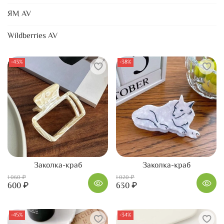
ЯМ AV
Wildberries AV
-43%
-38%
Заколка-краб
Заколка-краб
1 060 ₽
1 020 ₽
600 ₽
630 ₽
-45%
-34%