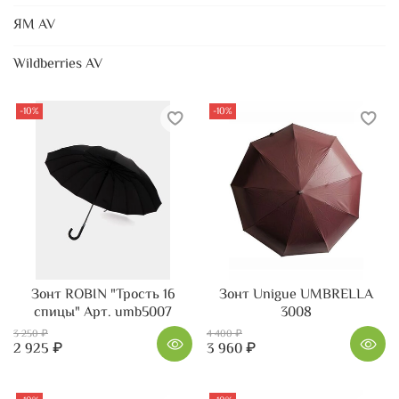
ЯМ AV
Wildberries AV
-10%
-10%
Зонт ROBIN "Трость 16
Зонт Unigue UMBRELLA
спицы" Арт. umb5007
3008
3 250 ₽
4 400 ₽
2 925 ₽
3 960 ₽