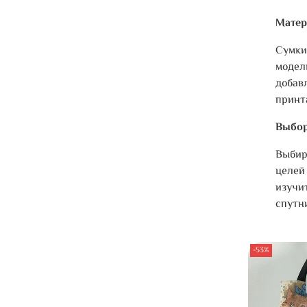
Матер
Сумки
модел
добав
принт
Выбор
Выбир
целей
изучи
спутн
-53%