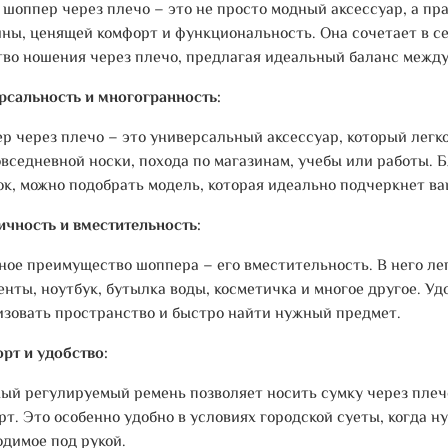
 шоппер через плечо – это не просто модный аксессуар, а п
ны, ценящей комфорт и функциональность. Она сочетает в с
тво ношения через плечо, предлагая идеальный баланс межд
рсальность и многогранность:
р через плечо – это универсальный аксессуар, который легк
овседневной носки, похода по магазинам, учебы или работы. 
ок, можно подобрать модель, которая идеально подчеркнет в
ичность и вместительность:
ное преимущество шоппера – его вместительность. В него ле
енты, ноутбук, бутылка воды, косметичка и многое другое. У
изовать пространство и быстро найти нужный предмет.
рт и удобство:
ый регулируемый ремень позволяет носить сумку через плеч
рт. Это особенно удобно в условиях городской суеты, когда н
одимое под рукой.