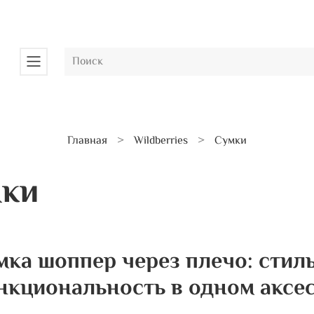
Главная
Wildberries
Сумки
ки
мка шоппер через плечо: стиль
нкциональность в одном аксе