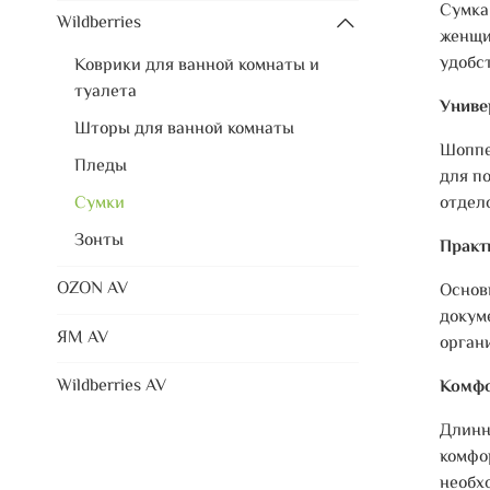
Сумка
Wildberries
женщи
удобс
Коврики для ванной комнаты и
туалета
Униве
Шторы для ванной комнаты
Шоппе
Пледы
для п
отдел
Сумки
Зонты
Практ
OZON AV
Основ
докум
ЯМ AV
орган
Wildberries AV
Комфо
Длинн
комфо
необх