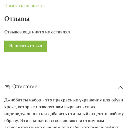
связанных с морем и пляжем, до элегантных и стильных
Показать полностью
вариантов. Благодаря этим аксессуарам у вас будет
возможность поэкспериментировать с образами и
Отзывы
создать уникальный стиль.
Отзывов еще никто не оставлял
Джиббитсы набор идеально подходят для сезона лета и
отпуска, когда хочется выглядеть ярко и оригинально.
Написать отзыв
Они легко устанавливаются на ремешки крокс и не
ограничивают движения. Благодаря ним вы сможете
привлечь внимание окружающих и подчеркнуть свою
индивидуальность.
Описание
Джиббитсы набор - это прекрасные украшения для обуви
крокс, которые позволят вам выразить свою
индивидуальность и добавить стильный акцент к любому
образу. Эти значки на crocs являются отличным
аксессуаром и украшением для сабо, которые подойдут