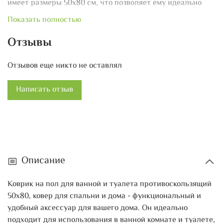
имеет размеры 50х80 см, что позволяет ему идеально
вписаться в любое помещение. Он также легко моется и
Показать полностью
быстро сохнет, что облегчает его уход. Набор из
нескольких ковриков для ванной и туалета позволяет вам
Отзывы
разместить их по всему помещению, добавляя стиль и
уют вашему интерьеру. Коврик на пол для ванной и
Отзывов еще никто не оставлял
туалета противоскользящий 50х80, ковер для спальни и
дома - идеальное решение для создания безопасной и
Написать отзыв
комфортной обстановки в вашем доме.
Описание
Коврик на пол для ванной и туалета противоскользящий
50х80, ковер для спальни и дома - функциональный и
удобный аксессуар для вашего дома. Он идеально
подходит для использования в ванной комнате и туалете,