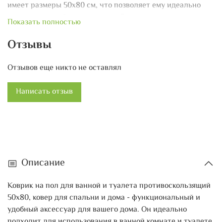
имеет размеры 50х80 см, что позволяет ему идеально
вписаться в любое помещение. Он также легко моется и
Показать полностью
быстро сохнет, что облегчает его уход. Набор из
нескольких ковриков для ванной и туалета позволяет вам
Отзывы
разместить их по всему помещению, добавляя стиль и
уют вашему интерьеру. Коврик на пол для ванной и
Отзывов еще никто не оставлял
туалета противоскользящий 50х80, ковер для спальни и
дома - идеальное решение для создания безопасной и
Написать отзыв
комфортной обстановки в вашем доме.
Описание
Коврик на пол для ванной и туалета противоскользящий
50х80, ковер для спальни и дома - функциональный и
удобный аксессуар для вашего дома. Он идеально
подходит для использования в ванной комнате и туалете,