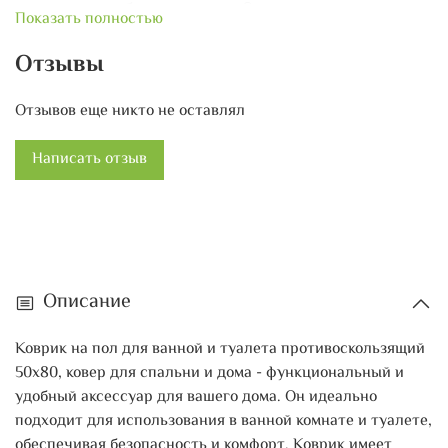
вписаться в любое помещение. Он также легко моется и
Показать полностью
быстро сохнет, что облегчает его уход. Набор из
нескольких ковриков для ванной и туалета позволяет вам
Отзывы
разместить их по всему помещению, добавляя стиль и
уют вашему интерьеру. Коврик на пол для ванной и
Отзывов еще никто не оставлял
туалета противоскользящий 50х80, ковер для спальни и
дома - идеальное решение для создания безопасной и
Написать отзыв
комфортной обстановки в вашем доме.
Описание
Коврик на пол для ванной и туалета противоскользящий
50х80, ковер для спальни и дома - функциональный и
удобный аксессуар для вашего дома. Он идеально
подходит для использования в ванной комнате и туалете,
обеспечивая безопасность и комфорт. Коврик имеет