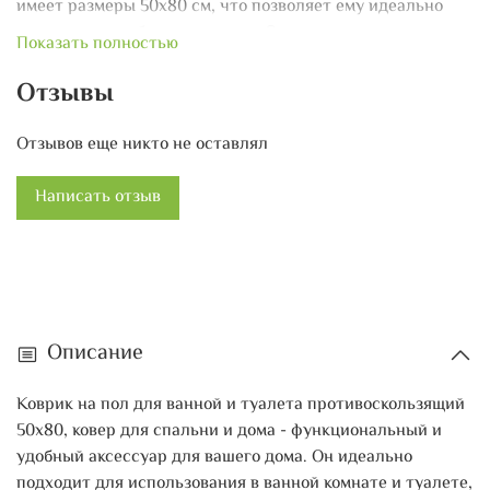
имеет размеры 50х80 см, что позволяет ему идеально
вписаться в любое помещение. Он также легко моется и
Показать полностью
быстро сохнет, что облегчает его уход. Набор из
нескольких ковриков для ванной и туалета позволяет вам
Отзывы
разместить их по всему помещению, добавляя стиль и
уют вашему интерьеру. Коврик на пол для ванной и
Отзывов еще никто не оставлял
туалета противоскользящий 50х80, ковер для спальни и
дома - идеальное решение для создания безопасной и
Написать отзыв
комфортной обстановки в вашем доме.
Описание
Коврик на пол для ванной и туалета противоскользящий
50х80, ковер для спальни и дома - функциональный и
удобный аксессуар для вашего дома. Он идеально
подходит для использования в ванной комнате и туалете,