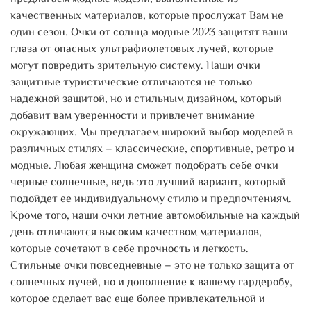
надежности. Мы используем только лучшие материалы и
качественных материалов, которые прослужат Вам не
технологии, чтобы обеспечить максимальную защиту и
один сезон. Очки от солнца модные 2023 защитят ваши
комфорт при ношении. У нас вы найдете модели для
глаза от опасных ультрафиолетовых лучей, которые
любого случая и на любой вкус – от классических
могут повредить зрительную систему. Наши очки
черных и белых до ярких и необычных. Этот аксессуар
защитные туристические отличаются не только
станет превосходным подарком любимой, маме, подруге
надежной защитой, но и стильным дизайном, который
на день рождение, 8 марта, или 14 февраля. Ваш образ
добавит вам уверенности и привлечет внимание
будет не только ярким и красивым, но и полностью
окружающих. Мы предлагаем широкий выбор моделей в
защищенным от вредных солнечных лучей!
различных стилях – классические, спортивные, ретро и
модные. Любая женщина сможет подобрать себе очки
черные солнечные, ведь это лучший вариант, который
подойдет ее индивидуальному стилю и предпочтениям.
Кроме того, наши очки летние автомобильные на каждый
день отличаются высоким качеством материалов,
которые сочетают в себе прочность и легкость.
Стильные очки повседневные – это не только защита от
солнечных лучей, но и дополнение к вашему гардеробу,
которое сделает вас еще более привлекательной и