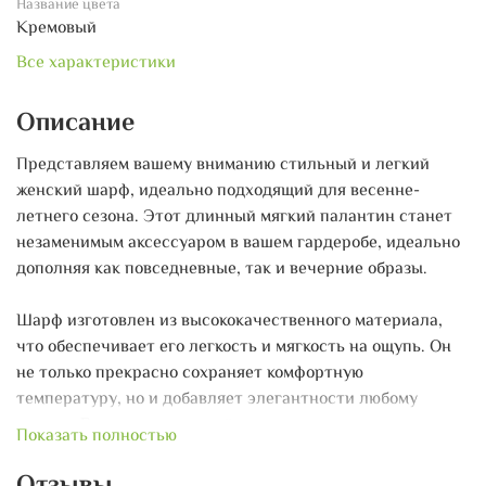
Название цвета
Кремовый
Все характеристики
Описание
Представляем вашему вниманию стильный и легкий
женский шарф, идеально подходящий для весенне-
летнего сезона. Этот длинный мягкий палантин станет
незаменимым аксессуаром в вашем гардеробе, идеально
дополняя как повседневные, так и вечерние образы.
Шарф изготовлен из высококачественного материала,
что обеспечивает его легкость и мягкость на ощупь. Он
не только прекрасно сохраняет комфортную
температуру, но и добавляет элегантности любому
наряду. Его универсальный размер позволяет носить его
Показать полностью
различными способами: завязывайте, драпируйте или
носите на плечах – используйте свою фантазию!