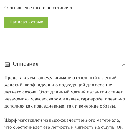
Роскошный палантин идеально подходит для создания
Отзывов еще никто не оставлял
стильных слоев в вашем одеянии, позволяя вам
выглядеть модно и актуально в любое время. Это
Написать отзыв
отличный вариант как для прогулок по городу, так и для
отдыха на природе, а также для вечерних выходов.
Удобный и компактный, этот шарф легко помещается в
сумку, что делает его незаменимым спутником в
поездках и путешествиях. Вы сможете всегда иметь его
Описание
под рукой, если вдруг станет холодно или потребуется
добавить немного изысканности вашему виду.
Представляем вашему вниманию стильный и легкий
женский шарф, идеально подходящий для весенне-
Не упустите возможность добавить в свою коллекцию
летнего сезона. Этот длинный мягкий палантин станет
этот легкий шарфик, который станет акцентом вашего
незаменимым аксессуаром в вашем гардеробе, идеально
весеннего гардероба. С его помощью вы подчеркнете
дополняя как повседневные, так и вечерние образы.
свою индивидуальность и создадите безупречный стиль,
готовый к любому событию.
Шарф изготовлен из высококачественного материала,
что обеспечивает его легкость и мягкость на ощупь. Он