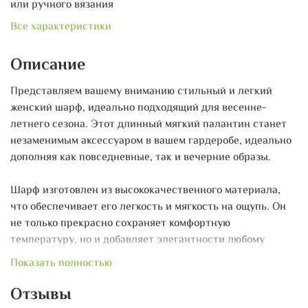
или ручного вязания
Все характеристики
Описание
Представляем вашему вниманию стильный и легкий
женский шарф, идеально подходящий для весенне-
летнего сезона. Этот длинный мягкий палантин станет
незаменимым аксессуаром в вашем гардеробе, идеально
дополняя как повседневные, так и вечерние образы.
Шарф изготовлен из высококачественного материала,
что обеспечивает его легкость и мягкость на ощупь. Он
не только прекрасно сохраняет комфортную
температуру, но и добавляет элегантности любому
наряду. Его универсальный размер позволяет носить его
Показать полностью
различными способами: завязывайте, драпируйте или
носите на плечах – используйте свою фантазию!
Отзывы