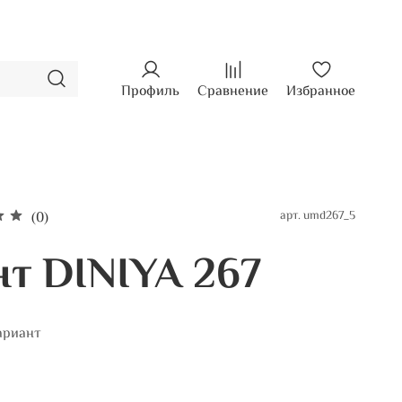
Профиль
Сравнение
Избранное
арт.
umd267_5
(0)
нт DINIYA 267
ариант