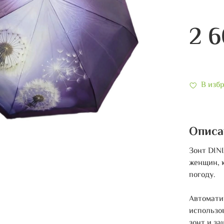
2 
В изб
Описа
Зонт DIN
женщин, 
погоду.
Автомати
использо
зонт и за