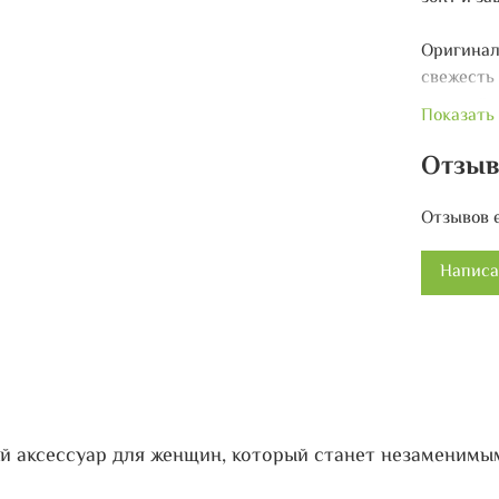
Оригинал
свежесть
который 
Показать
Зонт изго
Отзы
пластико
ветра.
Отзывов 
Компактны
Написа
поместить
купола 1
Зонт DINI
фиолетов
Зонт пост
ый аксессуар для женщин, который станет незаменимы
отличным