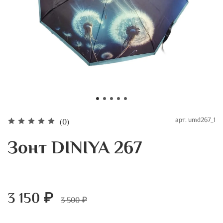
арт.
umd267_1
(0)
Зонт DINIYA 267
3 150 ₽
3 500 ₽