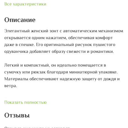
Все характеристики
Описание
Элегантный женский зонт с автоматическим механизмом
открывается одним нажатием, обеспечивая комфорт
даже в спешке. Его оригинальный рисунок пушистого
одуванчика добавляет образу свежести и романтики.
Легкий и компактный, он идеально помещается в
сумочку или рюкзак благодаря миниатюрной упаковке.
Материалы обеспечивают надежную защиту от дождя и
ветра.
Подходит как для повседневных прогулок, так и для
Показать полностью
особых случаев. Стильный акцент, который дополнит
любой образ.
Отзывы